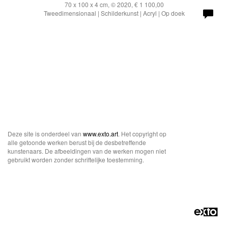
70 x 100 x 4 cm, © 2020, € 1 100,00
Tweedimensionaal | Schilderkunst | Acryl | Op doek
Deze site is onderdeel van
www.exto.art
. Het copyright op
alle getoonde werken berust bij de desbetreffende
kunstenaars. De afbeeldingen van de werken mogen niet
gebruikt worden zonder schriftelijke toestemming.